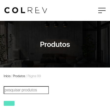
Produtos
Início
/
Produtos
/ Página 99
Products
search