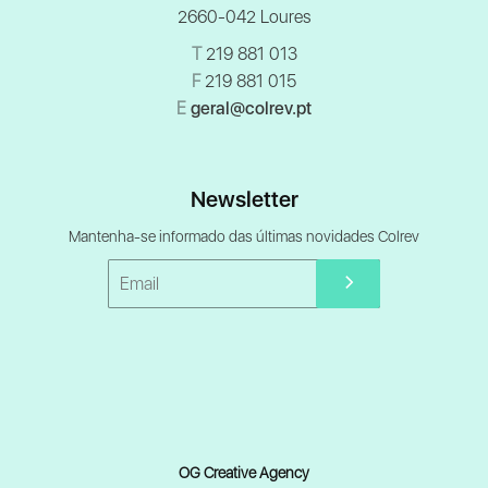
2660-042 Loures
T
219 881 013
F
219 881 015
E
geral@colrev.pt
Newsletter
Mantenha-se informado das últimas novidades Colrev
OG Creative Agency