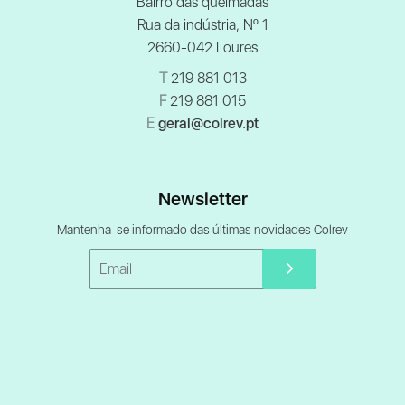
Bairro das queimadas
Rua da indústria, Nº 1
2660-042 Loures
T
219 881 013
F
219 881 015
E
geral@colrev.pt
Newsletter
Mantenha-se informado das últimas novidades Colrev