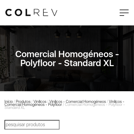
Comercial Homogéneos -
Polyfloor - Standard XL
Início
/
Produtos
/
Vinílicos
/
Vinílicos - Comercial Homogéneos
/
Vinílicos -
Comercial Homogéneos - Polyfloor
/ Comercial Homogéneos - Polyfloor -
Standard XL
Products
search