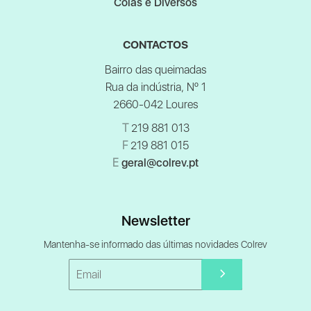
Colas e Diversos
CONTACTOS
Bairro das queimadas
Rua da indústria, Nº 1
2660-042 Loures
T
219 881 013
F
219 881 015
E
geral@colrev.pt
Newsletter
Mantenha-se informado das últimas novidades Colrev