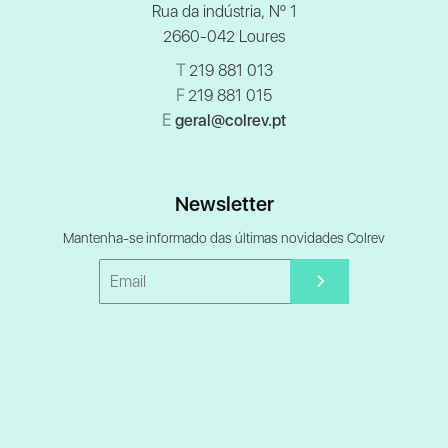
Rua da indústria, Nº 1
2660-042 Loures
T
219 881 013
F
219 881 015
E
geral@colrev.pt
Newsletter
Mantenha-se informado das últimas novidades Colrev