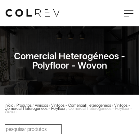
Comercial Heterogéneos -
Polyfloor - Wovon
Início
/
Produtos
/
Vinílicos
/
Vinílicos - Comercial Heterogéneos
/
Vinílicos -
Comercial Heterogéneos - Polyfloor
/ Comercial Heterogéneos - Polyfloor -
Wovon
Products
search