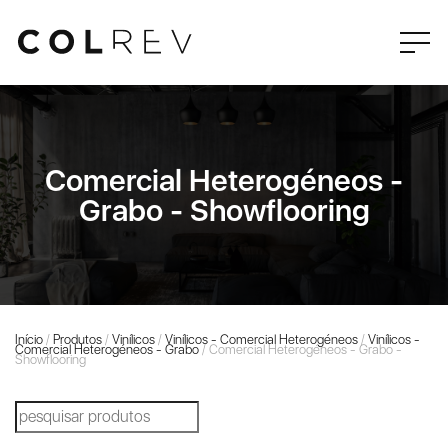
Comercial Heterogéneos -
Grabo - Showflooring
Início
/
Produtos
/
Vinílicos
/
Vinílicos - Comercial Heterogéneos
/
Vinílicos -
Comercial Heterogéneos - Grabo
/ Comercial Heterogéneos - Grabo -
Showflooring
Products
search