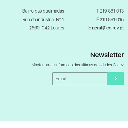
Bairro das queimadas
T
219 881 013
Rua da indústria, Nº 1
F
219 881 015
2660-042 Loures
E
geral@colrev.pt
Newsletter
Mantenha-se informado das últimas novidades Colrev