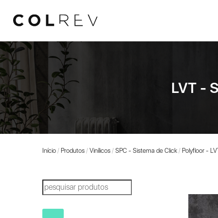
LVT - S
Início
/
Produtos
/
Vinílicos
/
SPC - Sistema de Click
/
Polyfloor - L
Products
search