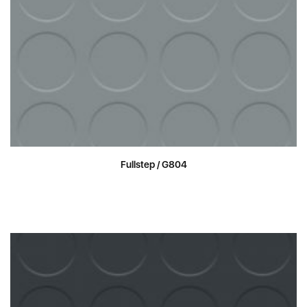
Fullstep / G804