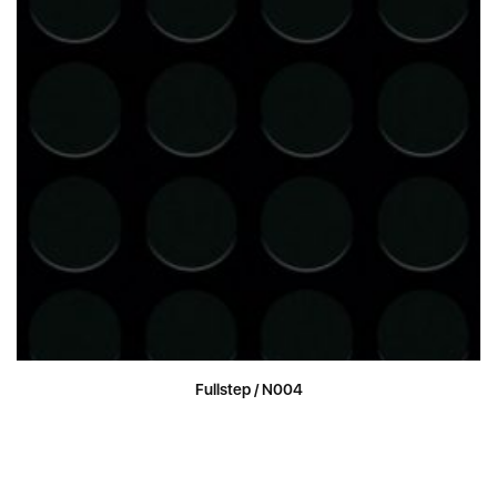
Fullstep / N004