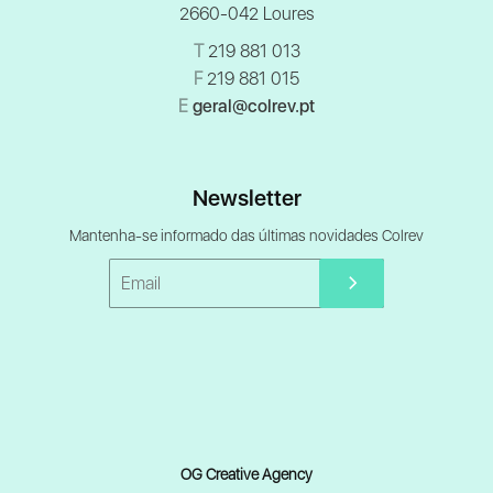
2660-042 Loures
T
219 881 013
F
219 881 015
E
geral@colrev.pt
Newsletter
Mantenha-se informado das últimas novidades Colrev
OG Creative Agency