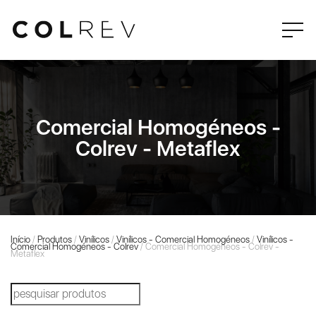
Comercial Homogéneos -
Colrev - Metaflex
Início
/
Produtos
/
Vinílicos
/
Vinílicos - Comercial Homogéneos
/
Vinílicos -
Comercial Homogéneos - Colrev
/ Comercial Homogéneos - Colrev -
Metaflex
Products
search