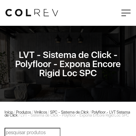
LVT - Sistema de Click -
Polyfloor - Expona Encore
Rigid Loc SPC
Início
/
Produtos
/
Vinílicos
/
SPC - Sistema de Click
/
Polyfloor - LVT Sistema
de Click
/ LVT - Sistema de Click - Polyfloor - Expona Encore Rigid Loc SPC
Products