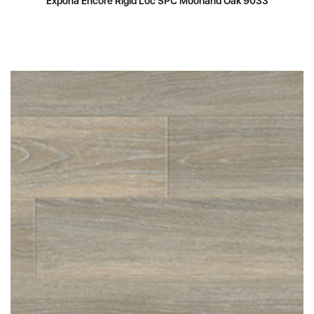
Expona Encore Rigid Loc SPC Moorland Oak 9033