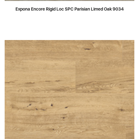
Expona Encore Rigid Loc SPC Parisian Limed Oak 9034