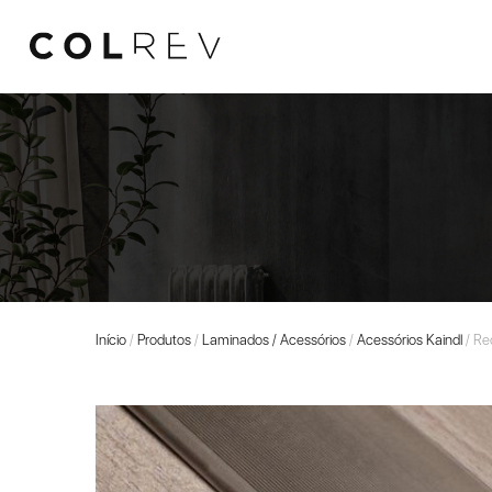
Início
/
Produtos
/
Laminados / Acessórios
/
Acessórios Kaindl
/ Re