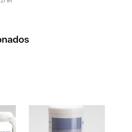
 27 lm
onados