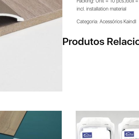
Packing: Unit = 10 pcs./box =
incl. installation material
Categoria:
Acessórios Kaindl
Produtos Relaci