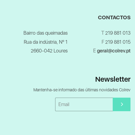
CONTACTOS
Bairro das queimadas
T
219 881 013
Rua da indústria, Nº 1
F
219 881 015
2660-042 Loures
E
geral@colrev.pt
Newsletter
Mantenha-se informado das últimas novidades Colrev