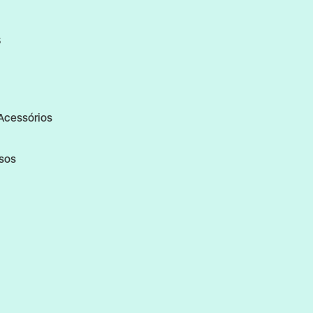
S
Acessórios
rsos