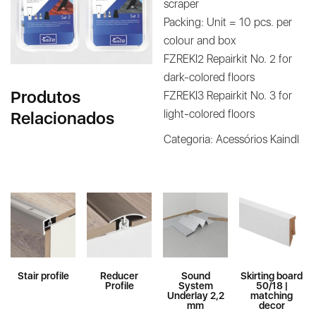
scraper
Packing: Unit = 10 pcs. per
colour and box
FZREKI2 Repairkit No. 2 for
dark-colored floors
Produtos
FZREKI3 Repairkit No. 3 for
light-colored floors
Relacionados
Categoria:
Acessórios Kaindl
Stair profile
Reducer
Sound
Skirting board
Profile
System
50/18 |
Underlay 2,2
matching
mm
decor