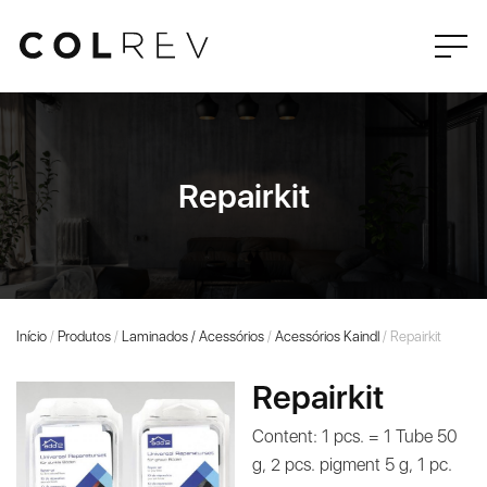
Repairkit
Início
/
Produtos
/
Laminados / Acessórios
/
Acessórios Kaindl
/ Repairkit
Repairkit
Content: 1 pcs. = 1 Tube 50
g, 2 pcs. pigment 5 g, 1 pc.