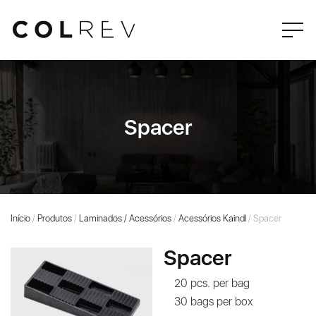
Spacer
Início
/
Produtos
/
Laminados / Acessórios
/
Acessórios Kaindl
/ Spacer
Spacer
20 pcs. per bag
30 bags per box