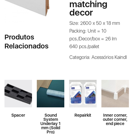
matching
decor
Size: 2600 x 50 x 18 mm
Packing: Unit = 10
Produtos
pcs./Decor/box = 26 lm
Relacionados
640 pcs./pallet
Categoria:
Acessórios Kaindl
Spacer
Sound
Repairkit
Inner corner,
System
outer corner,
Underlay 1
end piece
mm (Solid
Pro)