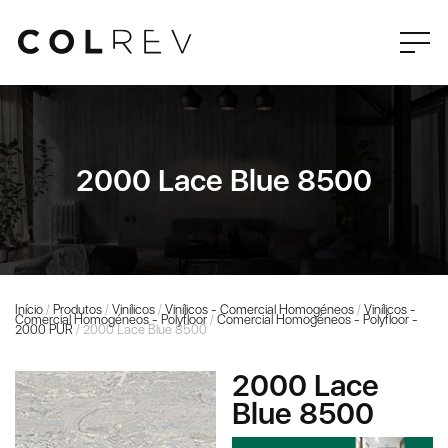
2000 Lace Blue 8500
Início
/
Produtos
/
Vinílicos
/
Vinílicos - Comercial Homogéneos
/
Vinílicos -
Comercial Homogéneos - Polyfloor
/
Comercial Homogéneos - Polyfloor -
2000 PUR
/ 2000 Lace Blue 8500
2000 Lace
Blue 8500