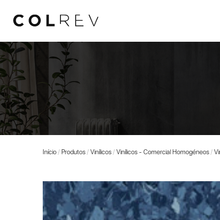
Início
/
Produtos
/
Vinílicos
/
Vinílicos - Comercial Homogéneos
/
Vi