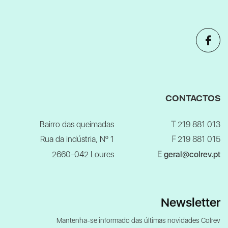
CONTACTOS
Bairro das queimadas
T
219 881 013
Rua da indústria, Nº 1
F
219 881 015
2660-042 Loures
E
geral@colrev.pt
Newsletter
Mantenha-se informado das últimas novidades Colrev