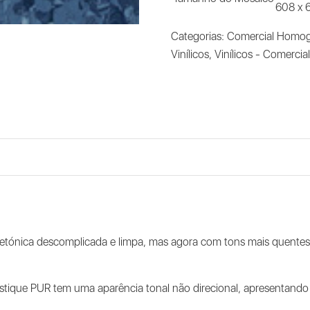
608 x
Categorias:
Comercial Homogé
Vinílicos
,
Vinílicos - Comerci
tetónica descomplicada e limpa, mas agora com tons mais quente
ystique PUR tem uma aparência tonal não direcional, apresentand