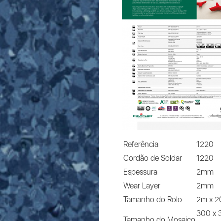
Referência
1220
Cordão de Soldar
1220
Espessura
2mm
Wear Layer
2mm
Tamanho do Rolo
2m x 
300 x
Tamanho do Mosaico