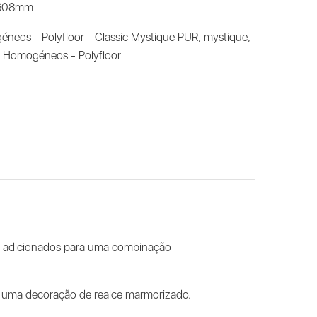
 608mm
neos - Polyfloor - Classic Mystique PUR
,
mystique
,
al Homogéneos - Polyfloor
s adicionados para uma combinação
o uma decoração de realce marmorizado.