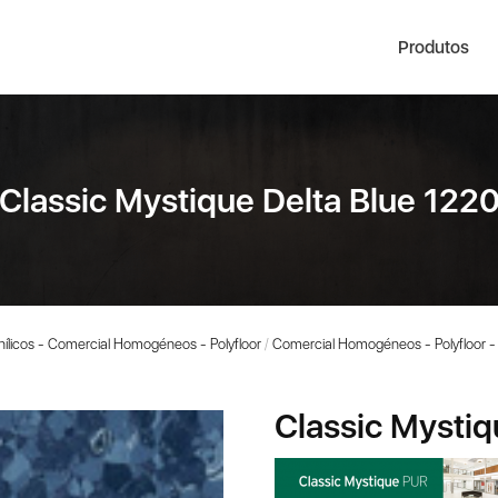
Produtos
Classic Mystique Delta Blue 122
nílicos - Comercial Homogéneos - Polyfloor
/
Comercial Homogéneos - Polyfloor -
Classic Mystiq