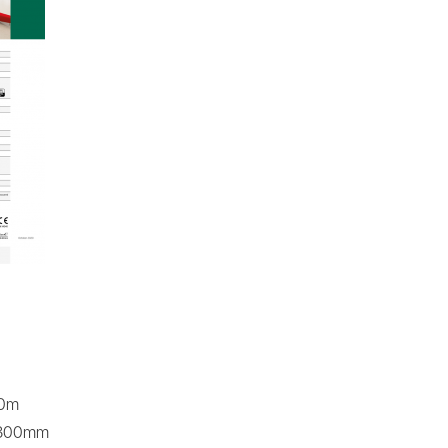
20m
 300mm