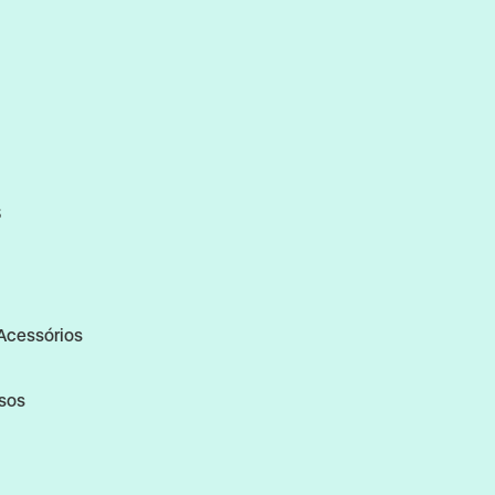
S
Acessórios
rsos