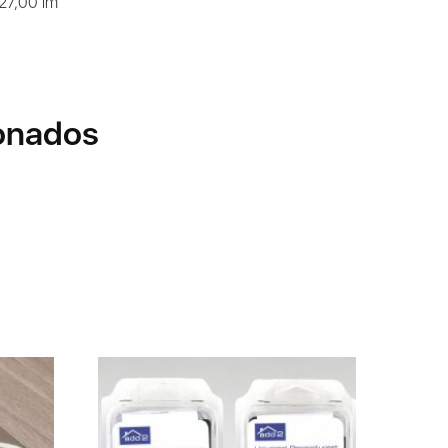
 27,00 lm
onados