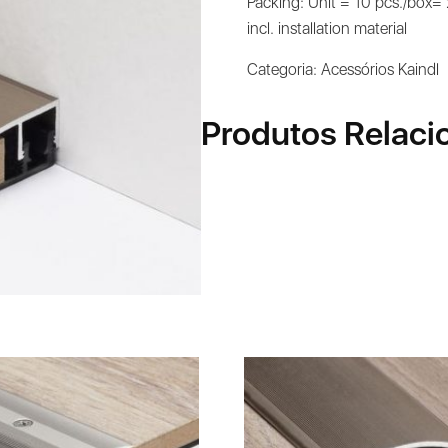
Packing: Unit = 10 pcs./box=
incl. installation material
Categoria:
Acessórios Kaindl
Produtos Relaci