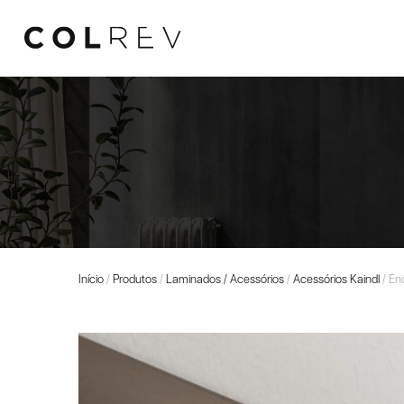
Início
/
Produtos
/
Laminados / Acessórios
/
Acessórios Kaindl
/ End