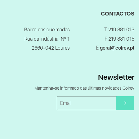
CONTACTOS
Bairro das queimadas
T
219 881 013
Rua da indústria, Nº 1
F
219 881 015
2660-042 Loures
E
geral@colrev.pt
Newsletter
Mantenha-se informado das últimas novidades Colrev