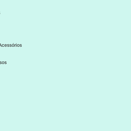
S
Acessórios
rsos