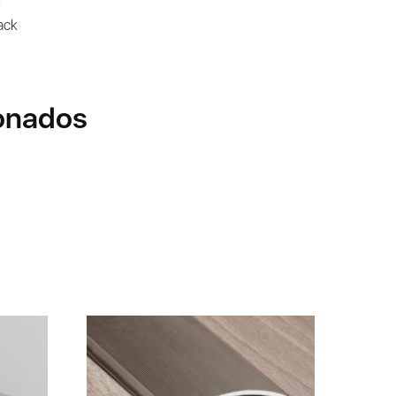
l
pack
onados