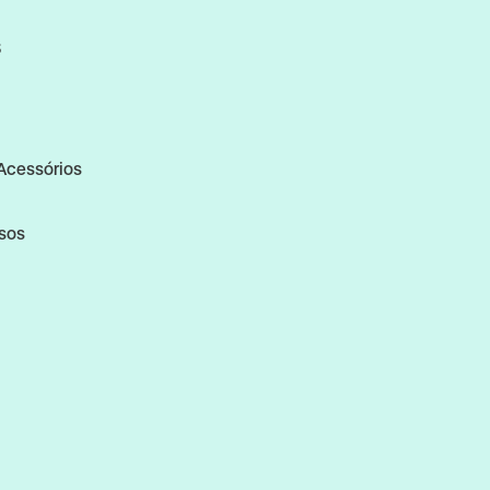
S
Acessórios
rsos