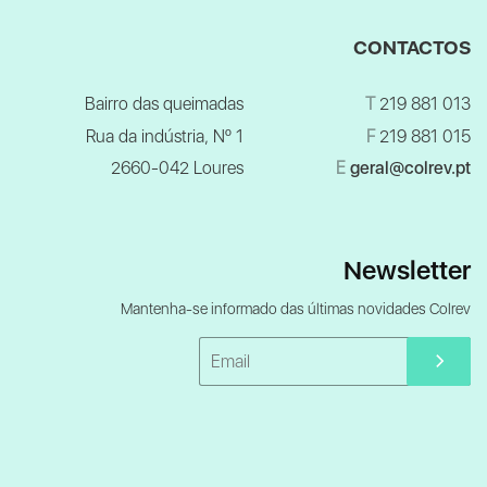
CONTACTOS
Bairro das queimadas
T
219 881 013
Rua da indústria, Nº 1
F
219 881 015
2660-042 Loures
E
geral@colrev.pt
Newsletter
Mantenha-se informado das últimas novidades Colrev