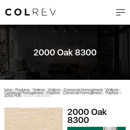
2000 Oak 8300
Início
/
Produtos
/
Vinílicos
/
Vinílicos - Comercial Homogéneos
/
Vinílicos -
Comercial Homogéneos - Polyfloor
/
Comercial Homogéneos - Polyfloor -
2000 PUR
/ 2000 Oak 8300
2000 Oak
8300