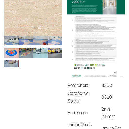
Referência
8300
Cordão de
8320
Soldar
2mm
Espessura
2.5mm
Tamanho do
2m x 20m