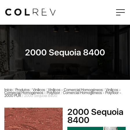
2000 Sequoia 8400
Início
/
Produtos
/
Vinílicos
/
Vinílicos - Comercial Homogéneos
/
Vinílicos -
Comercial Homogéneos - Polyfloor
/
Comercial Homogéneos - Polyfloor -
2000 PUR
/ 2000 Sequoia 8400
2000 Sequoia
8400