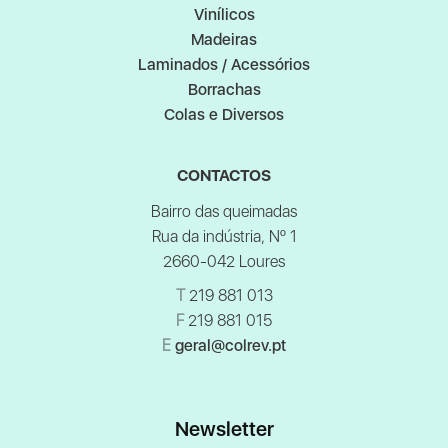
Vinílicos
Madeiras
Laminados / Acessórios
Borrachas
Colas e Diversos
CONTACTOS
Bairro das queimadas
Rua da indústria, Nº 1
2660-042 Loures
T
219 881 013
F
219 881 015
E
geral@colrev.pt
Newsletter